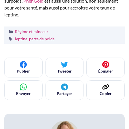
surpoids,
PhenGold
est aussi une solution, non seulement
pour votre santé, mais aussi pour accroître votre taux de
leptine.
Catégories
Régime et minceur
Étiquettes
leptine
,
perte de poids
Publier
Tweeter
Épingler
Envoyer
Partager
Copier