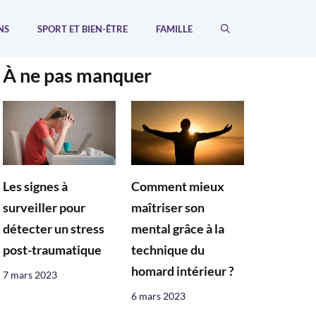
NS
SPORT ET BIEN-ÊTRE
FAMILLE
À ne pas manquer
Les signes à
Comment mieux
surveiller pour
maîtriser son
détecter un stress
mental grâce à la
post-traumatique
technique du
homard intérieur ?
7 mars 2023
6 mars 2023