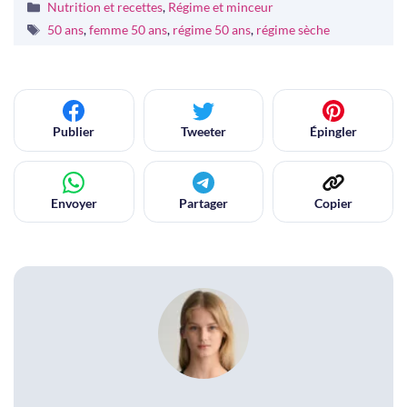
Catégories
Nutrition et recettes
,
Régime et minceur
Étiquettes
50 ans
,
femme 50 ans
,
régime 50 ans
,
régime sèche
Publier
Tweeter
Épingler
Envoyer
Partager
Copier