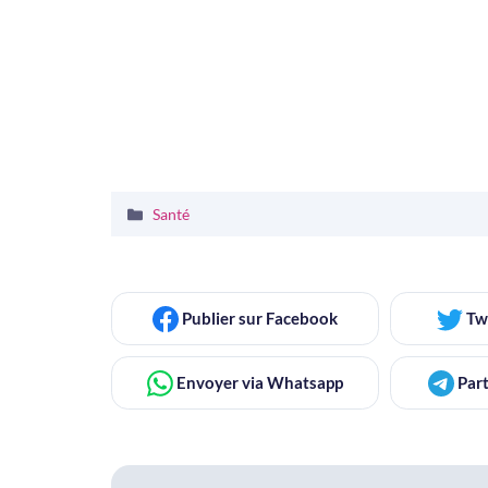
Catégories
Santé
Publier
sur Facebook
Tw
Envoyer
via Whatsapp
Part