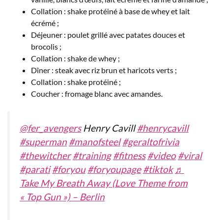
Collation : shake protéiné à base de whey et lait
écrémé ;
Déjeuner : poulet grillé avec patates douces et
brocolis ;
Collation : shake de whey ;
Dîner : steak avec riz brun et haricots verts ;
Collation : shake protéiné ;
Coucher : fromage blanc avec amandes.
@fer_avengers
Henry Cavill
#henrycavill
#superman
#manofsteel
#geraltofrivia
#thewitcher
#training
#fitness
#video
#viral
#parati
#foryou
#foryoupage
#tiktok
♬
Take My Breath Away (Love Theme from
« Top Gun ») – Berlin