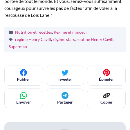
portée de tout le monde. Et vous, seriez-vous suffisamment
courageux pour suivre les pas de l’acteur afin de voler à la
rescousse de Lois Lane ?
Catégories
Nutrition et recettes
,
Régime et minceur
Étiquettes
régime Henry Cavill
,
régime stars
,
routine Henry Cavill
,
Superman
Publier
Tweeter
Épingler
Envoyer
Partager
Copier