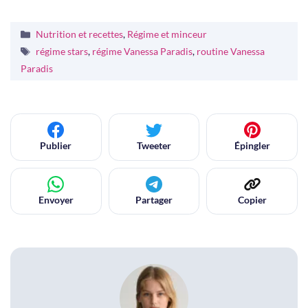
Catégories
Nutrition et recettes
,
Régime et minceur
Étiquettes
régime stars
,
régime Vanessa Paradis
,
routine Vanessa
Paradis
Publier
Tweeter
Épingler
Envoyer
Partager
Copier