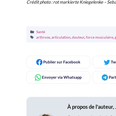
Crédit photo : rot markierte Kniegelenke – Seba
Catégories
Santé
Étiquettes
arthrose
,
articulation
,
douleur
,
force musculaire
,
Publier
sur Facebook
Tw
Envoyer
via Whatsapp
Part
À propos de l'auteur,