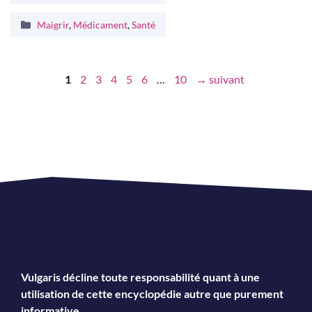
Catégories
Maigrir
,
Médicament
,
Santé
Page
Page
Page
Page
Page
Page
Page
1
2
3
4
5
6
…
10
→
suivant
Vulgaris décline toute responsabilité quant à une
utilisation de cette encyclopédie autre que purement
informative.