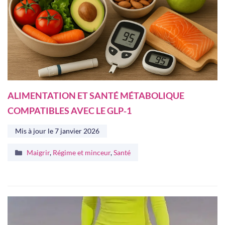
ALIMENTATION ET SANTÉ MÉTABOLIQUE
COMPATIBLES AVEC LE GLP‑1
Mis à jour le
7 janvier 2026
Catégories
Maigrir
,
Régime et minceur
,
Santé