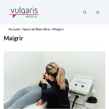
Aller
au
MENU
contenu
Accueil
»
Sport et Bien-être
»
Maigrir
Maigrir