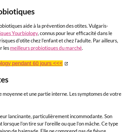
robiotiques
iotiques aide à la prévention des otites. Vulgaris-
iques Yourbiology
, connus pour leur efficacité dans le
sques d’otite chez l’enfant et chez l’adulte. Par ailleurs,
r les
meilleurs probiotiques du marché
.
logy pendant 60 jours <<<
tes
ie moyenne et une partie interne. Les symptomes de votre
eur lancinante, particulièrement incommodante. Son
lorsque l’on tire sur l’oreille ou que l’on mâche. Ce type
a saison de baignade. Elle ne comprend pas de fièvre