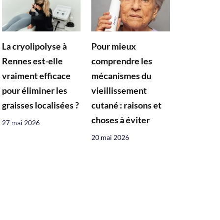
La cryolipolyse à
Pour mieux
Rennes est-elle
comprendre les
vraiment efficace
mécanismes du
pour éliminer les
vieillissement
graisses localisées ?
cutané : raisons et
choses à éviter
27 mai 2026
20 mai 2026