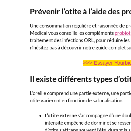
Prévenir l’otite à l’aide des p
Une consommation régulière et raisonnée de prob
Médical vous conseille les compléments
probiot
traitement des infections ORL, pour réduire les ri
n'hésitez pas à découvrir notre guide complet su
>>> Essayer Yourbio
Il existe différents types d’oti
L’oreille comprend une partie externe, une part
otite varieront en fonction de sa localisation.
L’otite externe
s’accompagne d’une doul
intensité empêche de dormir et se ressent 
d’otite s’attrape souvent l’été, durant l