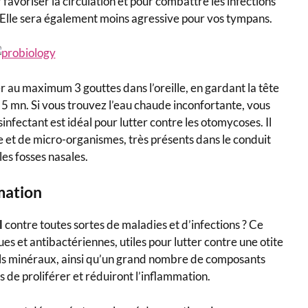
voriser la circulation et pour combattre les infections
re. Elle sera également moins agressive pour vos tympans.
er au maximum 3 gouttes dans l’oreille, en gardant la tête
 5 mn. Si vous trouvez l’eau chaude inconfortante, vous
infectant est idéal pour lutter contre les otomycoses. Il
e et de micro-organismes, très présents dans le conduit
 les fosses nasales.
mmation
l
contre toutes sortes de maladies et d’infections ? Ce
s et antibactériennes, utiles pour lutter contre une otite
els minéraux, ainsi qu’un grand nombre de composants
 de proliférer et réduiront l’inflammation.