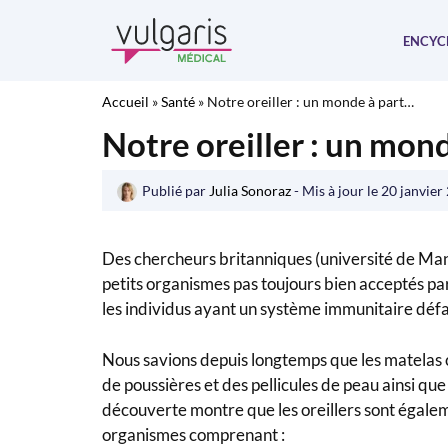
Aller
au
ENCYC
contenu
Accueil
»
Santé
»
Notre oreiller : un monde à part…
Notre oreiller : un mon
Publié par
Julia Sonoraz
- Mis à jour le
20 janvier
Des chercheurs britanniques (université de Manc
petits organismes pas toujours bien acceptés par
les individus ayant un système immunitaire défai
Nous savions depuis longtemps que les matelas 
de poussières et des pellicules de peau ainsi q
découverte montre que les oreillers sont égale
organismes comprenant :