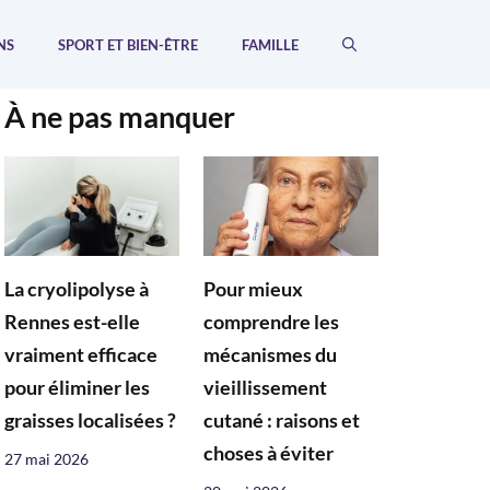
NS
SPORT ET BIEN-ÊTRE
FAMILLE
À ne pas manquer
La cryolipolyse à
Pour mieux
Rennes est-elle
comprendre les
vraiment efficace
mécanismes du
pour éliminer les
vieillissement
graisses localisées ?
cutané : raisons et
choses à éviter
27 mai 2026