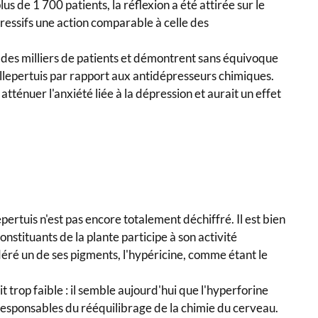
us de 1 700 patients, la réflexion a été attirée sur le
pressifs une action comparable à celle des
des milliers de patients et démontrent sans équivoque
illepertuis par rapport aux antidépresseurs chimiques.
atténuer l'anxiété liée à la dépression et aurait un effet
ertuis n'est pas encore totalement déchiffré. Il est bien
stituants de la plante participe à son activité
déré un de ses pigments, l'hypéricine, comme étant le
 trop faible : il semble aujourd'hui que l'hyperforine
 responsables du rééquilibrage de la chimie du cerveau.