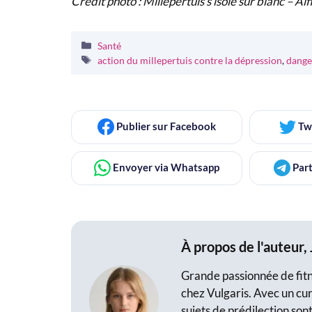
Crédit photo :
Millepertuis s isolé sur blanc – Al
Catégories
Santé
Étiquettes
action du millepertuis contre la dépression
,
dange
Publier
sur Facebook
Tw
Envoyer
via Whatsapp
Part
À propos de l'auteur,
Grande passionnée de fitne
chez Vulgaris. Avec un cur
sujets de prédilection sont