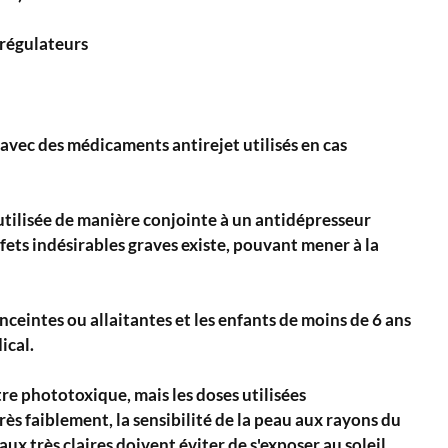
régulateurs​
 avec des médicaments antirejet utilisés en cas
 utilisée de manière conjointe à un antidépresseur
ffets indésirables graves existe, pouvant mener à la
ceintes ou allaitantes et les enfants de moins de 6 ans
ical.
tre phototoxique, mais les doses utilisées
ès faiblement, la sensibilité de la peau aux rayons du
aux très claires doivent éviter de s'exposer au soleil