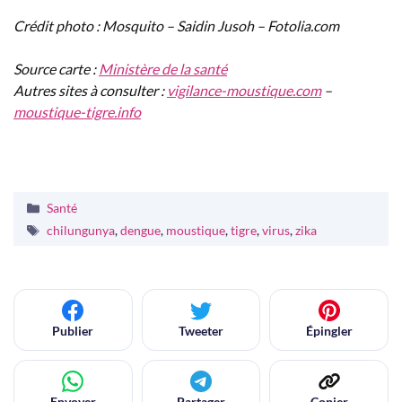
Crédit photo : Mosquito – Saidin Jusoh – Fotolia.com
Source carte :
Ministère de la santé
Autres sites à consulter :
vigilance-moustique.com
–
moustique-tigre.info
Catégories
Santé
Étiquettes
chilungunya
,
dengue
,
moustique
,
tigre
,
virus
,
zika
Publier
Tweeter
Épingler
Envoyer
Partager
Copier