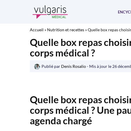
Aller
au
ENCYC
contenu
Accueil
»
Nutrition et recettes
»
Quelle box repas choisir
Quelle box repas choisir
corps médical ?
Publié par
Denis Rosalio
- Mis à jour le
26 décem
Quelle box repas choisir
corps médical ? Une p
agenda chargé