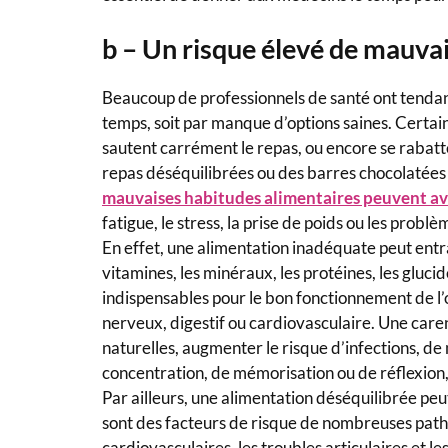
b – Un risque élevé de mauva
Beaucoup de professionnels de santé ont tendan
temps, soit par manque d’options saines. Certain
sautent carrément le repas, ou encore se rabatte
repas déséquilibrées ou des barres chocolatées 
mauvaises habitudes alimentaires peuvent avo
fatigue, le stress, la prise de poids ou les probl
En effet, une alimentation inadéquate peut entr
vitamines, les minéraux, les protéines, les glucide
indispensables pour le bon fonctionnement de 
nerveux, digestif ou cardiovasculaire. Une care
naturelles, augmenter le risque d’infections, de
concentration, de mémorisation ou de réflexion, 
Par ailleurs, une alimentation déséquilibrée peut 
sont des facteurs de risque de nombreuses patho
cardiovasculaires, les troubles articulaires et l