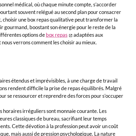
ersonnel médical, où chaque minute compte, s’accorder
 pourtant souvent relégué au second plan pour consacrer
, choisir une box repas qualitative peut transformer la
ir gourmand, boostant son énergie pour le reste de la
différentes options de
box repas
adaptées aux
 nous verrons comment les choisir au mieux.
ires étendus et imprévisibles, à une charge de travail
ns rendent difficile la prise de repas équilibrés. Malgré
pour se ressourcer et reprendre des forces pour s’occuper
es horaires irréguliers sont monnaie courante. Les
eures classiques de bureau, sacrifiant leur temps
ients. Cette dévotion à la profession peut avoir un coût
que, mais aussi de pression psychologique. La nature