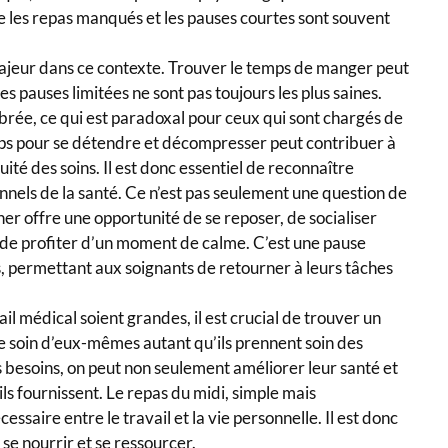
e les repas manqués et les pauses courtes sont souvent
majeur dans ce contexte. Trouver le temps de manger peut
les pauses limitées ne sont pas toujours les plus saines.
brée, ce qui est paradoxal pour ceux qui sont chargés de
ps pour se détendre et décompresser peut contribuer à
ité des soins. Il est donc essentiel de reconnaître
nnels de la santé. Ce n’est pas seulement une question de
ner offre une opportunité de se reposer, de socialiser
de profiter d’un moment de calme. C’est une pause
rps, permettant aux soignants de retourner à leurs tâches
il médical soient grandes, il est crucial de trouver un
 soin d’eux-mêmes autant qu’ils prennent soin des
s besoins, on peut non seulement améliorer leur santé et
’ils fournissent. Le repas du midi, simple mais
ssaire entre le travail et la vie personnelle. Il est donc
se nourrir et se ressourcer.