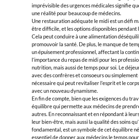
imprévisible des urgences médicales signifie qu
une réalité pour beaucoup de médecins.
Une restauration adéquate le midi est un défi 
être difficile, et les options disponibles pendant 
Cela peut conduire à une alimentation déséquili
promouvoir la santé. De plus, le manque de tem
un épuisement professionnel, affectant la continu
l’importance du repas de midi pour les professio
nutrition, mais aussi de temps pour soi. Le déjeu
avec des confrères et consoeurs ou simplement 
nécessaire qui peut revitaliser l’esprit et le co
avec un nouveau dynamisme.
En fin de compte, bien que les exigences du trava
équilibre qui permette aux médecins de prendre
autres. En reconnaissant et en répondant à leur
leur bien-être, mais aussi la qualité des soins qu
fondamental, est un symbole de cet équilibre néce
essentiel de donner aux médecins le temps pour 