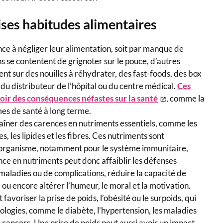
ises habitudes alimentaires
ce à négliger leur alimentation, soit par manque de
s se contentent de grignoter sur le pouce, d’autres
nt sur des nouilles à réhydrater, des fast-foods, des box
du distributeur de l’hôpital ou du centre médical.
Ces
ir des conséquences néfastes sur la santé
, comme la
èmes de santé à long terme.
aîner des carences en nutriments essentiels, comme les
s, les lipides et les fibres. Ces nutriments sont
l’organisme, notamment pour le système immunitaire,
nce en nutriments peut donc affaiblir les défenses
 maladies ou de complications, réduire la capacité de
ou encore altérer l’humeur, le moral et la motivation.
favoriser la prise de poids, l’obésité ou le surpoids, qui
logies, comme le diabète, l’hypertension, les maladies
es cancers. Une prise de poids peut aussi avoir un impact