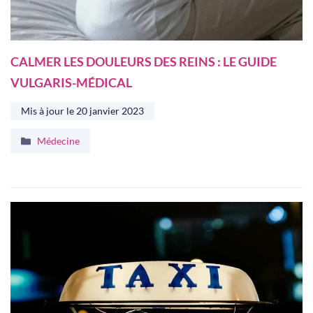
CALMER LES DOULEURS DES REINS : LE GUIDE
VULGARIS-MÉDICAL
Mis à jour le
20 janvier 2023
Catégories
Médecine