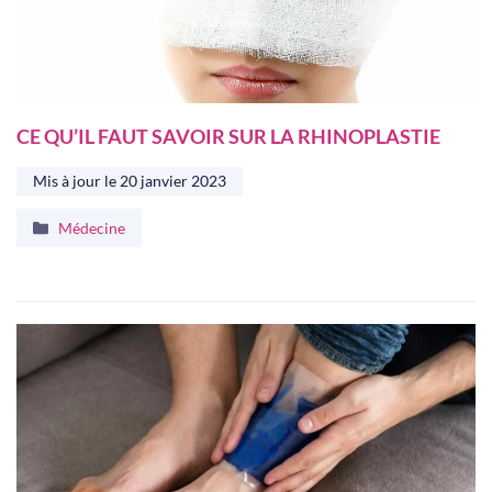
CE QU’IL FAUT SAVOIR SUR LA RHINOPLASTIE
Mis à jour le
20 janvier 2023
Catégories
Médecine