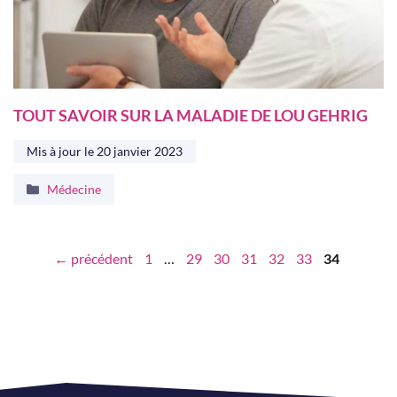
TOUT SAVOIR SUR LA MALADIE DE LOU GEHRIG
Mis à jour le
20 janvier 2023
Catégories
Médecine
Page
Page
Page
Page
Page
Page
Page
←
précédent
1
…
29
30
31
32
33
34