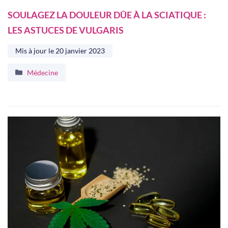
SOULAGEZ LA DOULEUR DÛE À LA SCIATIQUE :
LES ASTUCES DE VULGARIS
Mis à jour le
20 janvier 2023
Catégories
Médecine