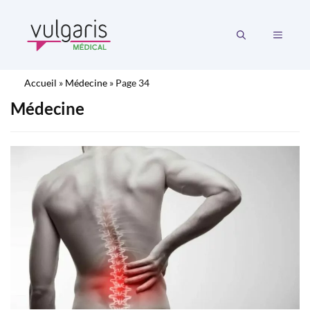
Aller
au
MENU
contenu
Accueil
»
Médecine
»
Page 34
Médecine