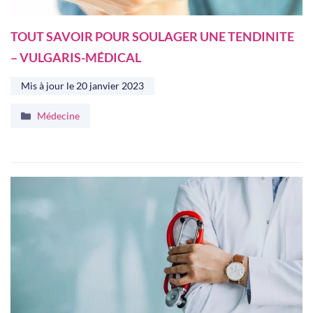
TOUT SAVOIR POUR SOULAGER UNE TENDINITE
– VULGARIS-MÉDICAL
Mis à jour le
20 janvier 2023
Catégories
Médecine