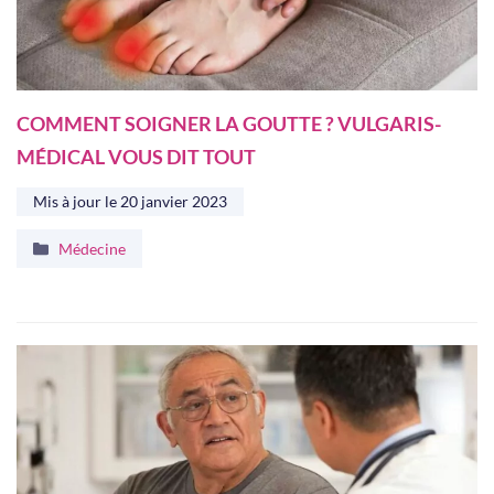
COMMENT SOIGNER LA GOUTTE ? VULGARIS-
MÉDICAL VOUS DIT TOUT
Mis à jour le
20 janvier 2023
Catégories
Médecine