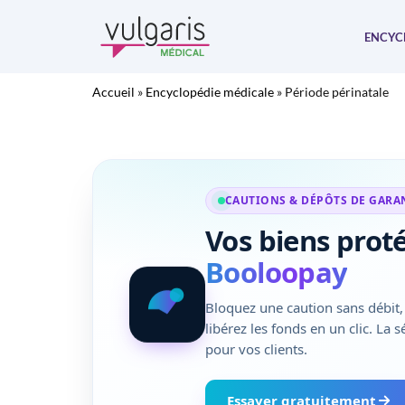
Aller
au
ENCYC
contenu
Accueil
»
Encyclopédie médicale
»
Période périnatale
CAUTIONS & DÉPÔTS DE GARA
Vos biens prot
Booloopay
Bloquez une caution sans débit, 
libérez les fonds en un clic. La 
pour vos clients.
Essayer gratuitement