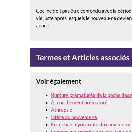
Ceci ne doit pas être confondu avec la pério
vie juste après lesquels le nouveau-né devient
année.
Termes et Articles associés
Voir également
Rupture prématurée de la poche des 
Accouchement prématuré
Athrepsie
Ictère du nouveau-né
Encéphalomyocardite du nouveau-né
Examen neurologique du nouveau-né