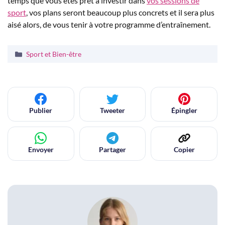
temps que vous êtes prêt à investir dans
vos sessions de
sport
, vos plans seront beaucoup plus concrets et il sera plus
aisé alors, de vous tenir à votre programme d’entraînement.
Catégories
Sport et Bien-être
Publier
Tweeter
Épingler
Envoyer
Partager
Copier