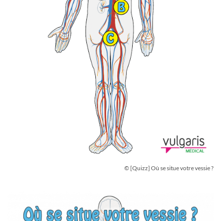
© [Quizz] Où se situe votre vessie ?