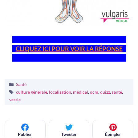
CLIQUEZ ICI POUR VOIR LA RÉPONSE
CLIQUEZ ICI POUR VOIR LA RÉPONSE
CLIQUEZ ICI POUR VOIR LA RÉPONSE
Catégories
Santé
Étiquettes
culture générale
,
localisation
,
médical
,
qcm
,
quizz
,
santé
,
vessie
Publier
Tweeter
Épingler