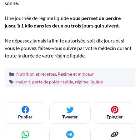
sonné.
Une journée de régime liquide
vous permet de perdre
jusqu’à 1 kilo dans les deux ou trois jours qui suivent
.
Ne dépassez jamais la limite autorisée, soit dix jours et si
vous le pouvez, faites-vous suivre par votre médecin durant
toute la durée de votre régime liquide.
Catégories
Nutrition et recettes
,
Régime et minceur
Étiquettes
maigrir
,
perte de poids rapide
,
régime liquide
Publier
Tweeter
Épingler