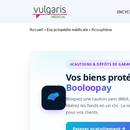
Aller
au
ENCYC
contenu
Accueil
»
Encyclopédie médicale
»
Acouphène
CAUTIONS & DÉPÔTS DE GARA
Vos biens prot
Booloopay
Bloquez une caution sans débit, 
libérez les fonds en un clic. La 
pour vos clients.
Essayer gratuitement