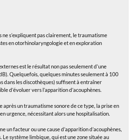
s ne s’expliquent pas clairement, le traumatisme
stes en otorhinolaryngologie et en exploration
s externes est le résultat non pas seulement d’une
5 dB). Quelquefois, quelques minutes seulement à 100
s dans les discothèques) suffisent à entraîner
ble d’évoluer vers l’apparition d’acouphènes.
e après un traumatisme sonore de ce type, la prise en
en urgence, nécessitant alors une hospitalisation.
me un facteur ou une cause d’apparition d’acouphènes,
. Le système limbique, qui est une zone située au