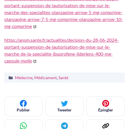
portant-suspension-de-lautorisation-de-mise-sur-le-
marche-des-specialites-olanzapine-arrow-5-mg-comprime-
olanzapine-arrow-7-5-mg-comprime-olanzapine-arrow-10-
mg-comprime
https://ansm.sante.fr/actualites/decision-du-28-06-2024-
portant-suspension-de-lautorisation-de-mise-sur-le-
marche-de-la-specialite-ibuprofene-liderlens-400-mg-
capsule-molle
Catégories
Médecine
,
Médicament
,
Santé
Publier
Tweeter
Épingler