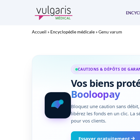
Aller
au
ENCYC
contenu
Accueil
»
Encyclopédie médicale
»
Genu varum
CAUTIONS & DÉPÔTS DE GARA
Vos biens prot
Booloopay
Bloquez une caution sans débit, 
libérez les fonds en un clic. La 
pour vos clients.
Essayer gratuitement