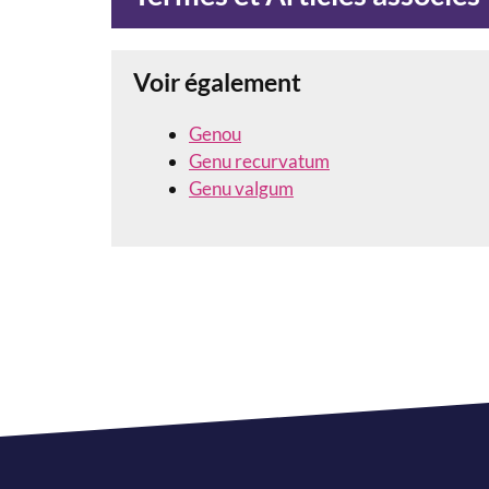
Voir également
Genou
Genu recurvatum
Genu valgum