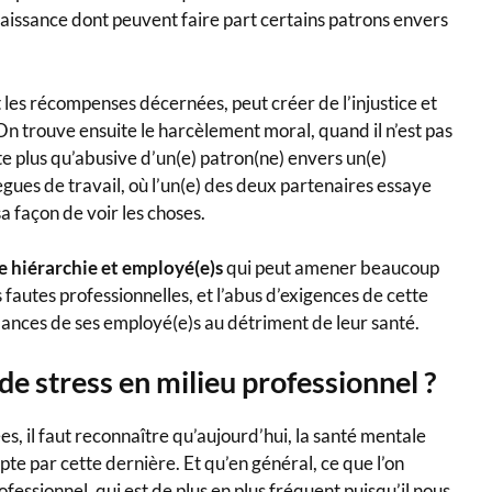
aissance dont peuvent faire part certains patrons envers
et les récompenses décernées, peut créer de l’injustice et
On trouve ensuite le harcèlement moral, quand il n’est pas
ite plus qu’abusive d’un(e) patron(ne) envers un(e)
ègues de travail, où l’un(e) des deux partenaires essaye
sa façon de voir les choses.
hiérarchie et employé(e)s
qui peut amener beaucoup
 fautes professionnelles, et l’abus d’exigences de cette
ances de ses employé(e)s au détriment de leur santé.
e stress en milieu professionnel ?
ées, il faut reconnaître qu’aujourd’hui, la santé mentale
pte par cette dernière. Et qu’en général, ce que l’on
fessionnel, qui est de plus en plus fréquent puisqu’il nous