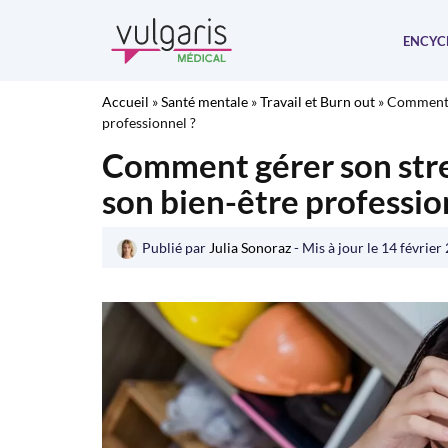
Aller
au
ENCYC
contenu
Accueil
»
Santé mentale
»
Travail et Burn out
»
Comment g
professionnel ?
Comment gérer son stres
son bien-être professio
Publié par
Julia Sonoraz
- Mis à jour le
14 février