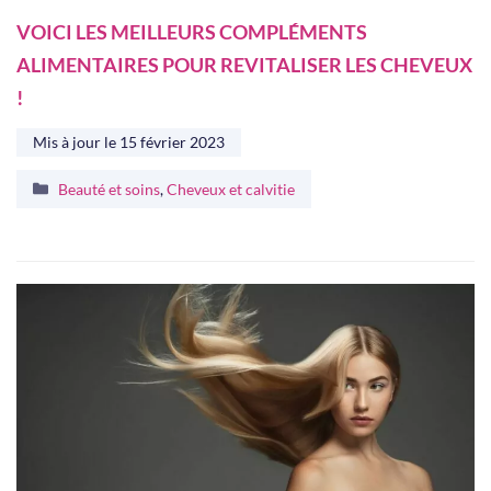
VOICI LES MEILLEURS COMPLÉMENTS
ALIMENTAIRES POUR REVITALISER LES CHEVEUX
!
Mis à jour le
15 février 2023
Catégories
Beauté et soins
,
Cheveux et calvitie