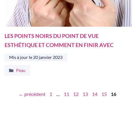
LES POINTS NOIRS DU POINT DE VUE
ESTHÉTIQUE ET COMMENT EN FINIR AVEC
Mis à jour le
20 janvier 2023
Catégories
Peau
Page
Page
Page
Page
Page
Page
Page
←
précédent
1
…
11
12
13
14
15
16