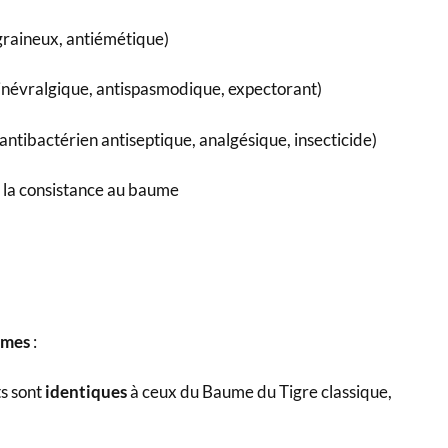
graineux, antiémétique)
tinévralgique, antispasmodique, expectorant)
(antibactérien antiseptique, analgésique, insecticide)
 la consistance au baume
rmes
:
ts sont
identiques
à ceux du Baume du Tigre classique,