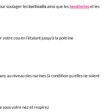
our
soulager les
torticolis
ainsi que les
tendinites
et les
votre cou en l'étalant jusqu'à la poitrine
nc au niveau des narines (à condition qu'elles ne soient
e sous votre nez et respirez