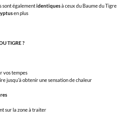
ts sont également
identiques
à ceux du Baume du Tigre
lyptus
en plus
U TIGRE ?
ur vos tempes
re jusqu'à obtenir une sensation de chaleur
ires
t sur la zone à traiter