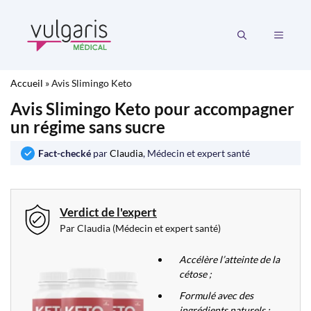
Aller
au
MENU
contenu
Accueil
»
Avis Slimingo Keto
Avis Slimingo Keto pour accompagner
un régime sans sucre
Fact-checké
par
Claudia
, Médecin et expert santé
Verdict de l'expert
Par Claudia (Médecin et expert santé)
Accélère l’atteinte de la
cétose ;
Formulé avec des
ingrédients naturels ;