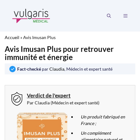
Aller
au
MENU
contenu
Accueil
»
Avis Imusan Plus
Avis Imusan Plus pour retrouver
immunité et énergie
Fact-checké
par
Claudia
, Médecin et expert santé
Verdict de l'expert
Par Claudia (Médecin et expert santé)
Un produit fabriqué en
France ;
Un complément
alimentaire naturel et