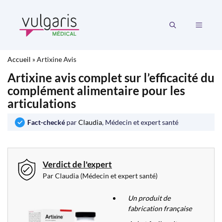
Aller
au
MENU
contenu
Accueil
»
Artixine Avis
Artixine avis complet sur l’efficacité du
complément alimentaire pour les
articulations
Fact-checké
par
Claudia
, Médecin et expert santé
Verdict de l'expert
Par Claudia (Médecin et expert santé)
Un produit de
fabrication française