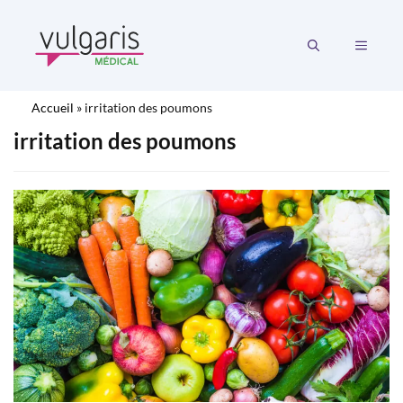
Aller
au
MENU
contenu
Accueil
»
irritation des poumons
irritation des poumons