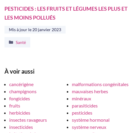
PESTICIDES : LES FRUITS ET LÉGUMES LES PLUS ET
LES MOINS POLLUÉS
Mis à jour le
20 janvier 2023
Catégories
Santé
À voir aussi
cancérigène
malformations congénitales
champignons
mauvaises herbes
fongicides
minéraux
fruits
parasiticides
herbicides
pesticides
insectes ravageurs
système hormonal
insecticides
système nerveux