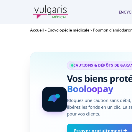
Aller
au
ENCYC
contenu
Accueil
»
Encyclopédie médicale
»
Poumon d’amiodaro
CAUTIONS & DÉPÔTS DE GARA
Vos biens prot
Booloopay
Bloquez une caution sans débit, 
libérez les fonds en un clic. La 
pour vos clients.
Essayer gratuitement