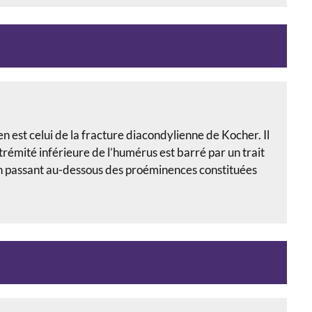
n est celui de la fracture diacondylienne de Kocher. Il
xtrémité inférieure de l’humérus est barré par un trait
 en passant au-dessous des proéminences constituées