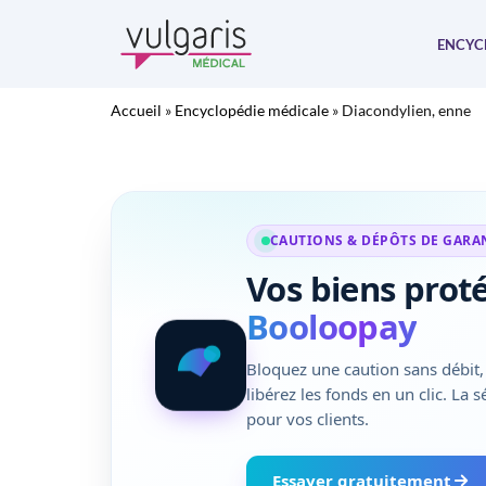
Aller
au
ENCYC
contenu
Accueil
»
Encyclopédie médicale
»
Diacondylien, enne
CAUTIONS & DÉPÔTS DE GARA
Vos biens prot
Booloopay
Bloquez une caution sans débit, 
libérez les fonds en un clic. La 
pour vos clients.
Essayer gratuitement