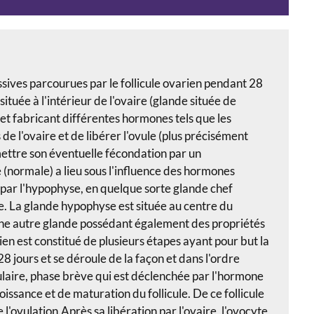
ssives parcourues par le follicule ovarien pendant 28
 située à l'intérieur de l'ovaire (glande située de
 et fabricant différentes hormones tels que les
de l'ovaire et de libérer l'ovule (plus précisément
mettre son éventuelle fécondation par un
normale) a lieu sous l'influence des hormones
 par l'hypophyse, en quelque sorte glande chef
e. La glande hypophyse est située au centre du
'une autre glande possédant également des propriétés
en est constitué de plusieurs étapes ayant pour but la
28 jours et se déroule de la façon et dans l'ordre
culaire, phase brève qui est déclenchée par l'hormone
roissance et de maturation du follicule. De ce follicule
'ovulation.Après sa libération par l'ovaire, l'ovocyte