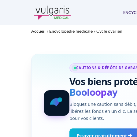
Aller
au
ENCYC
contenu
Accueil
»
Encyclopédie médicale
»
Cycle ovarien
CAUTIONS & DÉPÔTS DE GARA
Vos biens prot
Booloopay
Bloquez une caution sans débit, 
libérez les fonds en un clic. La 
pour vos clients.
Essayer gratuitement