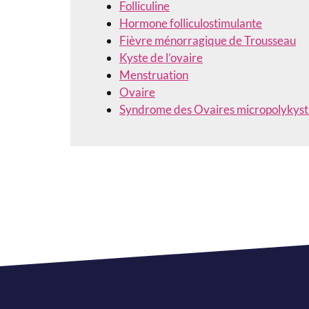
Folliculine
Hormone folliculostimulante
Fièvre ménorragique de Trousseau
Kyste de l’ovaire
Menstruation
Ovaire
Syndrome des Ovaires micropolykyst