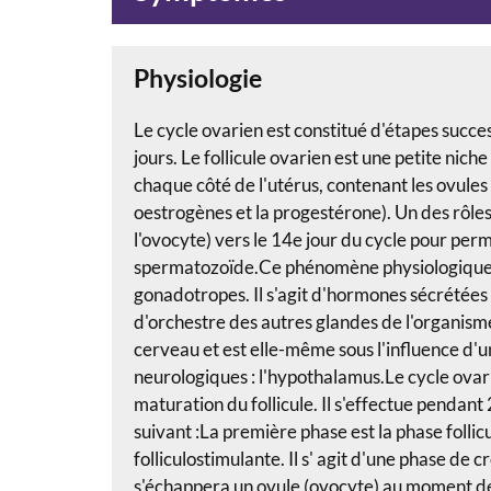
Physiologie
Le cycle ovarien est constitué d'étapes succe
jours. Le follicule ovarien est une petite niche
chaque côté de l'utérus, contenant les ovules
oestrogènes et la progestérone). Un des rôles 
l'ovocyte) vers le 14e jour du cycle pour per
spermatozoïde.Ce phénomène physiologique (
gonadotropes. Il s'agit d'hormones sécrétées
d'orchestre des autres glandes de l'organism
cerveau et est elle-même sous l'influence d
neurologiques : l'hypothalamus.Le cycle ovari
maturation du follicule. Il s'effectue pendant 
suivant :La première phase est la phase folli
folliculostimulante. Il s' agit d'une phase de c
s'échappera un ovule (ovocyte) au moment de l