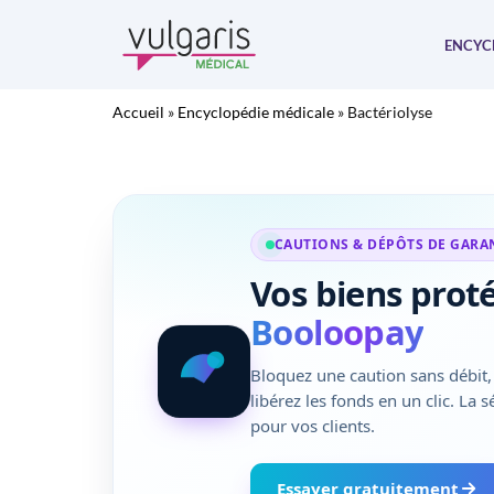
Aller
au
ENCYC
contenu
Accueil
»
Encyclopédie médicale
»
Bactériolyse
CAUTIONS & DÉPÔTS DE GARA
Vos biens prot
Booloopay
Bloquez une caution sans débit, 
libérez les fonds en un clic. La 
pour vos clients.
Essayer gratuitement