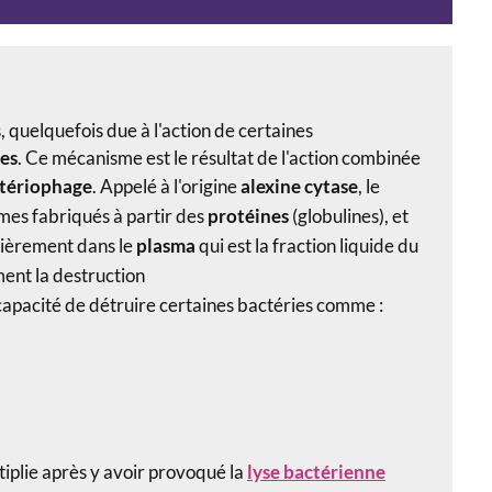
, quelquefois due à l'action de certaines
es
. Ce mécanisme est le résultat de l'action combinée
tériophage
.
Appelé à l'origine
alexine cytase
, le
es fabriqués à partir des
protéines
(
globulines
), et
ulièrement dans le
plasma
qui est la fraction liquide du
ent la destruction
capacité de détruire certaines bactéries comme :
ltiplie après y avoir provoqué la
lyse bactérienne