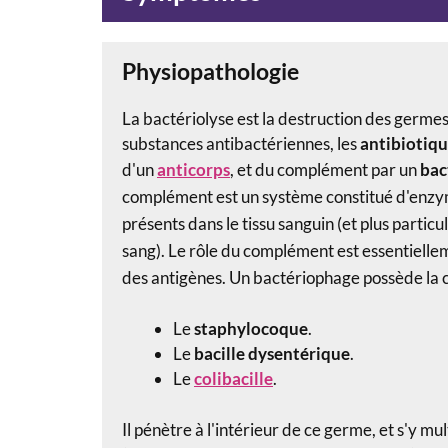
Physiopathologie
La bactériolyse est la destruction des germes
substances antibactériennes, les
antibiotiqu
d'un
anticorps
, et du complément par un
bac
complément est un système constitué d'enzym
présents dans le tissu sanguin (et plus partic
sang).
Le rôle du complément est essentiellem
des
antigènes
.
Un
bactériophage
possède la 
Le
staphylocoque
.
Le
bacille
dysentérique
.
Le
colibacille
.
Il pénètre à l'intérieur de ce germe, et s'y mu