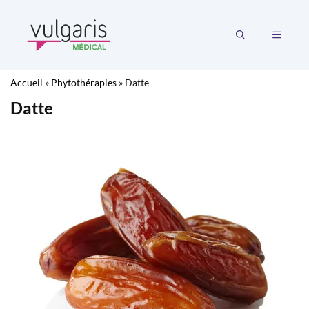
Aller
au
MENU
contenu
Accueil
»
Phytothérapies
»
Datte
Datte