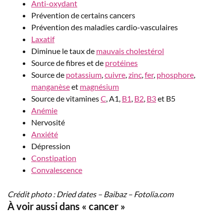
Anti-oxydant
Prévention de certains cancers
Prévention des maladies cardio-vasculaires
Laxatif
Diminue le taux de
mauvais cholestérol
Source de fibres et de
protéines
Source de
potassium
,
cuivre
,
zinc
,
fer
,
phosphore
,
manganèse
et
magnésium
Source de vitamines
C
, A1,
B1
,
B2
,
B3
et B5
Anémie
Nervosité
Anxiété
Dépression
Constipation
Convalescence
Crédit photo : Dried dates – Baibaz – Fotolia.com
À voir aussi dans « cancer »