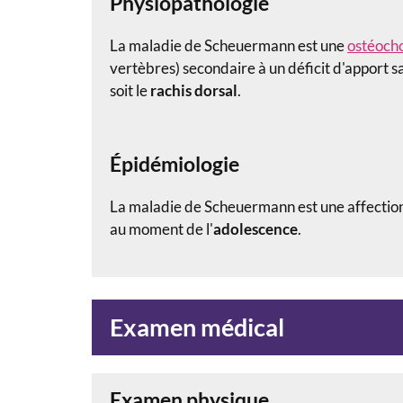
Physiopathologie
La maladie de Scheuermann est
une
ostéoch
vertèbres) secondaire à un déficit d'apport san
soit le
rachis
dorsal
.
Épidémiologie
La maladie de Scheuermann est une
affectio
au moment de l'
adolescence
.
Examen médical
Examen physique