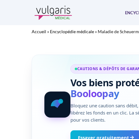
Aller
au
ENCYC
contenu
Accueil
»
Encyclopédie médicale
»
Maladie de Scheuer
CAUTIONS & DÉPÔTS DE GARA
Vos biens prot
Booloopay
Bloquez une caution sans débit, 
libérez les fonds en un clic. La 
pour vos clients.
Essayer gratuitement