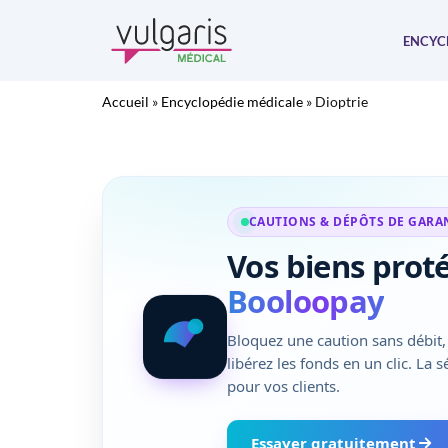
Aller
au
ENCYC
contenu
Accueil
»
Encyclopédie médicale
»
Dioptrie
CAUTIONS & DÉPÔTS DE GARA
Vos biens prot
Booloopay
Bloquez une caution sans débit, 
libérez les fonds en un clic. La 
pour vos clients.
Essayer gratuitement