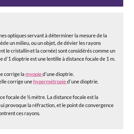
èmes optiques servant à déterminer la mesure de la
ssède un milieu, ou un objet, de dévier les rayons
ment le cristallin et la cornée) sont considérés comme un
le d'1
dioptrie
est une lentille à distance focale de 1 m.
le corrige la
myopie
d'une dioptrie.
elle corrige une
hypermétropie
d'une dioptrie.
nce focale de ½ mètre.
La distance focale est la
u qui provoque la réfraction, et le point de convergence
contrent ces rayons.