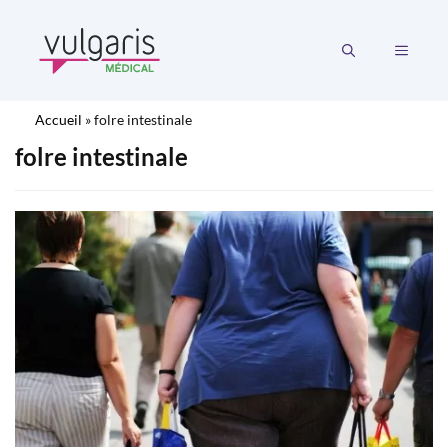
Aller
au
MENU
contenu
Accueil
»
folre intestinale
folre intestinale