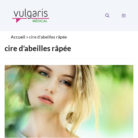
Aller
au
MENU
contenu
Accueil
»
cire d'abeilles râpée
cire d’abeilles râpée