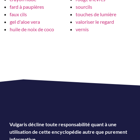
fard à paupières
sourcils
faux cils
touches de lumière
gel d'aloe vera
valoriser le regard
huile de noix de coco
vernis
Vulgaris décline toute responsabilité quant à une
utilisation de cette encyclopédie autre que purement
informative.