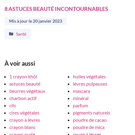
8 ASTUCES BEAUTÉ INCONTOURNABLES
Mis à jour le
20 janvier 2023
Catégories
Santé
À voir aussi
1 crayon khôl
huiles végétales
astuces beauté
lèvres pulpeuses
beurres végétaux
mascara
charbon actif
minéral
cils
parfum
cires végétales
pigments naturels
crayon à lèvres
poudre de cacao
crayon blanc
poudre de mica
crayon nude
rouge à lèvres