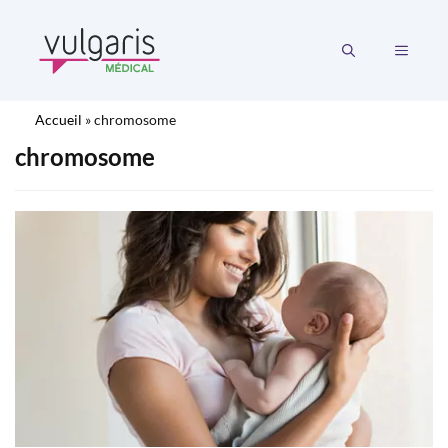
Aller
au
MENU
contenu
Accueil
»
chromosome
chromosome