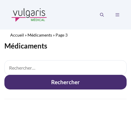
Aller
au
MENU
contenu
Accueil
»
Médicaments
»
Page 3
Médicaments
Rechercher :
Rechercher