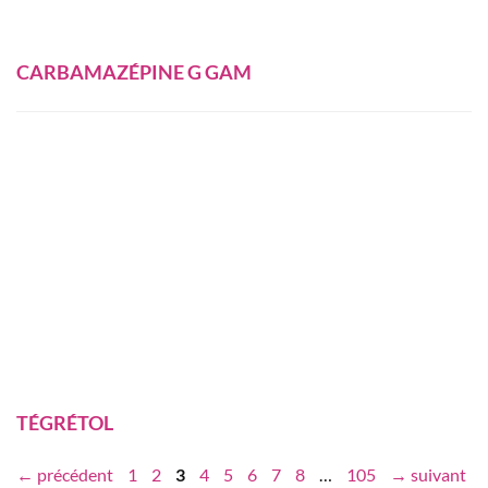
CARBAMAZÉPINE G GAM
TÉGRÉTOL
Page
Page
Page
Page
Page
Page
Page
Page
Page
←
précédent
1
2
3
4
5
6
7
8
…
105
→
suivant