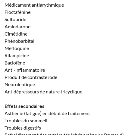
Médicament antiarythmique
Floctafénine
Sultopride
Amiodarone
Cimétidine
Phénobarbital
Méfloquine
Rifampicine
Baclofène
Anti-inflammatoire
Produit de contraste iodé
Neuroleptique
Antidépresseurs de nature tricyclique
Effets secondaires
Asthénie (fatigue) en début de traitement
Troubles du sommeil
Troubles digestifs
Refroidissement des extrémités (phénomène de Raynaud)