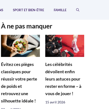
NS
SPORT ET BIEN-ÊTRE
FAMILLE
À ne pas manquer
Évitez ces pièges
Les célébrités
classiques pour
dévoilent enfin
réussir votre perte
leurs astuces pour
de poids et
rester en forme – à
retrouvez une
vous de jouer !
silhouette idéale !
15 avril 2026