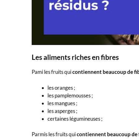
Les aliments riches en fibres
Pami les fruits qui
contiennent beaucoup de fib
les oranges ;
les pamplemousses ;
les mangues ;
les asperges ;
certaines légumineuses ;
Parmis les fruits qui
contiennent beaucoup de f