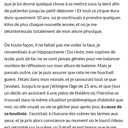
que je lui donne quelque chose à se mettre sous la dent afin
de patienter jusqu’au petit déjeuner ! Et tout ce cirque dura
donc quasiment 10 ans, où je continuais à prendre quelques
kilos de plus chaque nouvelle année, et où je me
désintéressais totalement de mon allure physique.
De toute façon, il ne fallait pas me voiler la face, je
ressemblais à un hippopotame ! Du reste, mes copines de
lycée, puis de fac ne se sont jamais gênées pour me balancer
nombre de réflexions sur mon allure de baleine. Mais je
passais outre, car je puis assurer que cela ne me touchait
guère. J’étais dans mon monde, et je savourais tout ce que
j’avalais. Jusqu’à ce que j’atteigne l’âge de 25 ans, et que j’eus
un déclic en assistant à une pièce de théâtre où l’héroïne se
trouvait dans la même situation problématique d’obésité que
moi, où elle voyait sa vie se gâcher jour après jour,
à cause de
sa boulimie
. J’assistais à chacune des scènes les larmes aux
yeux, et je pris alors conscience au moment où le lourd rideau
est retombé sur la scène, qu’il était grand temps que je me