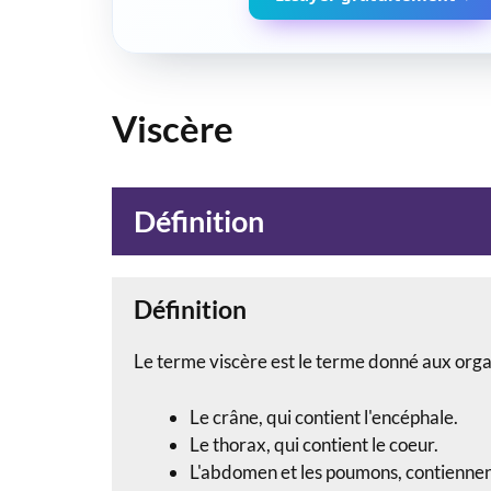
Viscère
Définition
Définition
Le terme viscère est le terme donné aux orga
Le crâne, qui contient l'encéphale.
Le thorax, qui contient le coeur.
L'abdomen et les poumons, contiennent : 