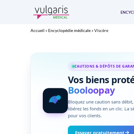
Aller
au
ENCYC
contenu
Accueil
»
Encyclopédie médicale
»
Viscère
CAUTIONS & DÉPÔTS DE GARA
Vos biens prot
Booloopay
Bloquez une caution sans débit, 
libérez les fonds en un clic. La 
pour vos clients.
Essayer gratuitement