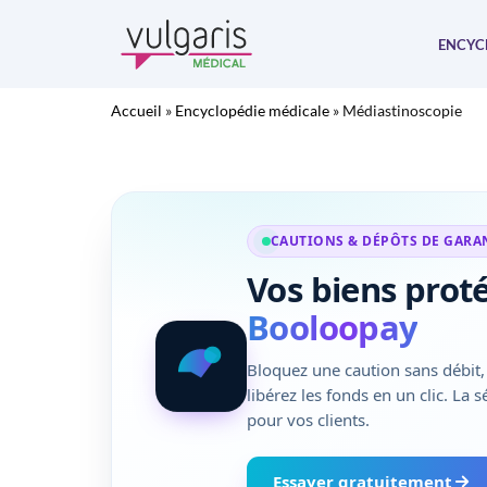
Aller
au
ENCYC
contenu
Accueil
»
Encyclopédie médicale
»
Médiastinoscopie
CAUTIONS & DÉPÔTS DE GARA
Vos biens prot
Booloopay
Bloquez une caution sans débit, 
libérez les fonds en un clic. La 
pour vos clients.
Essayer gratuitement