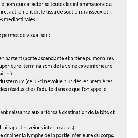
t le nom qui caractérise toutes les inflammations du
ire, autrement dit le tissu de soutien graisseux et
es médiastinales.
 permet de visualiser :
 en partent (aorte ascendante et artère pulmonaire).
upérieure, terminaisons de la veine cave inférieure
ires).
 du sternum (celui-ci n'évolue plus dès les premières
 des résidus chez l'adulte dans ce que l'on appelle
ant naissance aux artères à destination de la tête et
drainage des veines intercostales).
 drainer la lymphe de la partie inférieure du corps.