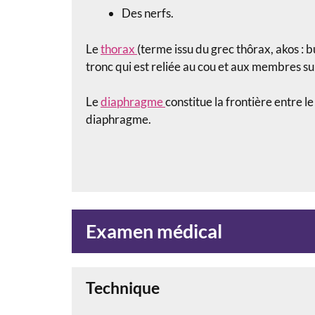
Des nerfs.
Le
thorax
(terme issu du grec thôrax, akos : b
tronc qui est reliée au cou et aux membres su
Le
diaphragme
constitue la frontière entre l
diaphragme.
Examen médical
Technique