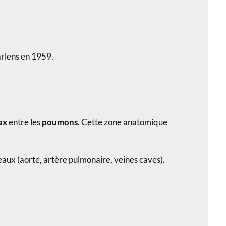
arlens en 1959.
ax
entre les
poumons
. Cette zone anatomique
seaux (aorte, artère pulmonaire, veines caves).