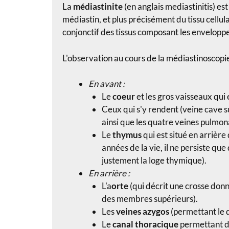
La
médiastinite
(en anglais mediastinitis) es
médiastin, et plus précisément du tissu cellula
conjonctif des tissus composant les envelopp
L'observation au cours de la médiastinoscopie
En avant :
Le
coeur
et les gros vaisseaux qui
Ceux qui s'y rendent (veine cave s
ainsi que les quatre veines pulmona
Le
thymus
qui est situé en arrière
années de la vie, il ne persiste que
justement la loge thymique).
En arrière :
L'a
orte
(qui décrit une crosse donn
des membres supérieurs).
Les
veines azygos
(permettant le 
Le
canal thoracique
permettant de