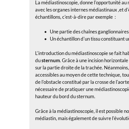
La médiastinoscopie,
donne l'opportunité au 
avec les organes internes
médiastinaux
,et d
échantillons, c'est-à-dire par exemple :
Une partie des chaînes ganglionnaire
Un échantillon d'un tissu constituant 
​L'introduction du médiastinoscopie se fait ha
du
sternum
. Grâce à une incision horizontale
sur la partie droite de la trachée. Néanmoins
accessibles au moyen de cette technique, tou
de l'obstacle constitué par la crosse de l'aorte
nécessaire de pratiquer une médiastinoscopie a
hauteur du bord du sternum.
Grâce à la médiastinoscopie, il est possible 
médiastin, mais également de suivre l'évolut