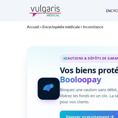
Aller
au
ENCYC
contenu
Accueil
»
Encyclopédie médicale
»
Incomitance
CAUTIONS & DÉPÔTS DE GARA
Vos biens prot
Booloopay
Bloquez une caution sans débit, 
libérez les fonds en un clic. La 
pour vos clients.
Essayer gratuitement