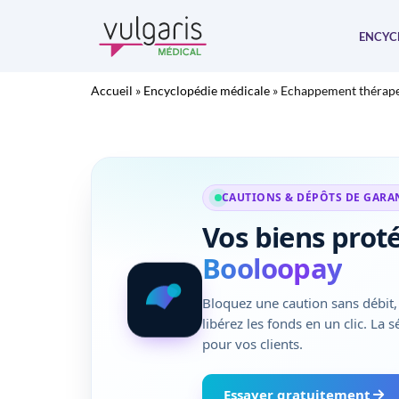
Aller
au
ENCYC
contenu
Accueil
»
Encyclopédie médicale
»
Echappement thérap
CAUTIONS & DÉPÔTS DE GARA
Vos biens prot
Booloopay
Bloquez une caution sans débit, 
libérez les fonds en un clic. La 
pour vos clients.
Essayer gratuitement