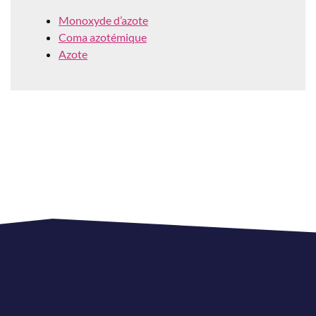
Monoxyde d’azote
Coma azotémique
Azote