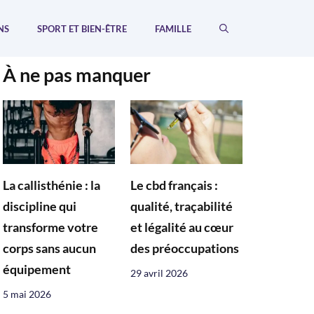
NS
SPORT ET BIEN-ÊTRE
FAMILLE
À ne pas manquer
La callisthénie : la
Le cbd français :
discipline qui
qualité, traçabilité
transforme votre
et légalité au cœur
corps sans aucun
des préoccupations
équipement
29 avril 2026
5 mai 2026