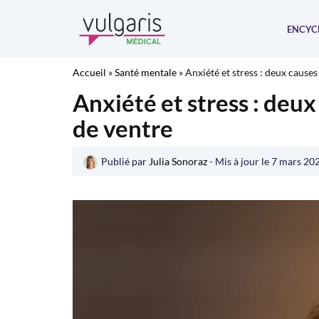
Aller
au
ENCYC
contenu
Accueil
»
Santé mentale
»
Anxiété et stress : deux cause
Anxiété et stress : deu
de ventre
Publié par
Julia Sonoraz
- Mis à jour le
7 mars 20