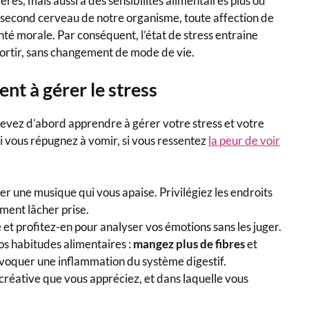
ères, mais aussi à des sensibilités alimentaires plus ou
 second cerveau de notre organisme, toute affection de
 santé morale. Par conséquent, l’état de stress entraine
e sortir, sans changement de mode de vie.
nt à gérer le stress
devez d’abord apprendre à gérer votre stress et votre
si vous répugnez à vomir, si vous ressentez
la peur de voir
ter une musique qui vous apaise. Privilégiez les endroits
ment lâcher prise.
 et profitez-en pour analyser vos émotions sans les juger.
s habitudes alimentaires :
mangez plus de fibres
et
ovoquer une inflammation du système digestif.
créative que vous appréciez, et dans laquelle vous