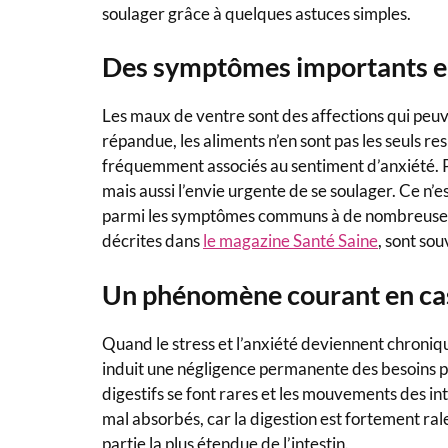
soulager grâce à quelques astuces simples.
Des symptômes importants en
Les maux de ventre sont des affections qui peu
répandue, les aliments n’en sont pas les seuls re
fréquemment associés au sentiment d’anxiété.
mais aussi l’envie urgente de se soulager. Ce n’e
parmi les symptômes communs à de nombreuses p
décrites dans
le magazine Santé Saine
, sont so
Un phénomène courant en cas
Quand le stress et l’anxiété deviennent chroniqu
induit une négligence permanente des besoins p
digestifs se font rares et les mouvements des in
mal absorbés, car la digestion est fortement ralent
partie la plus étendue de l’intestin.