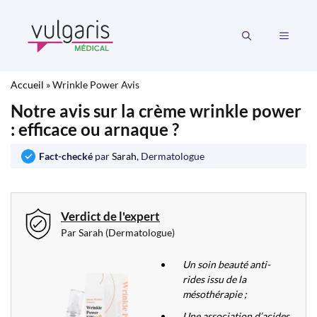
Aller
au
MENU
contenu
Accueil
»
Wrinkle Power Avis
Notre avis sur la crème wrinkle power
: efficace ou arnaque ?
Fact-checké
par
Sarah
, Dermatologue
Verdict de l'expert
Par Sarah (Dermatologue)
Un soin beauté anti-
rides issu de la
mésothérapie ;
Une association d’acides