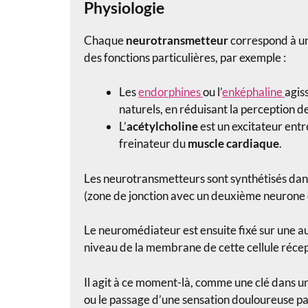
Physiologie
Chaque
neurotransmetteur
correspond à un
des fonctions particulières, par exemple :
Les
endorphines
ou l’
enképhaline
agis
naturels, en réduisant la perception de
L’
acétylcholine
est un excitateur entr
freinateur du
muscle cardiaque
.
Les neurotransmetteurs sont synthétisés dans
(zone de jonction avec un deuxième neurone o
Le neuromédiateur est ensuite fixé sur une a
niveau de la membrane de cette cellule réceptr
Il agit à ce moment-là, comme une clé dans une
ou le passage d’une sensation douloureuse p