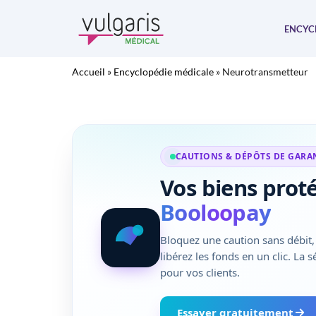
Aller
au
ENCYC
contenu
Accueil
»
Encyclopédie médicale
»
Neurotransmetteur
CAUTIONS & DÉPÔTS DE GARA
Vos biens prot
Booloopay
Bloquez une caution sans débit, 
libérez les fonds en un clic. La 
pour vos clients.
Essayer gratuitement