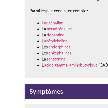
Parmi les plus connus, on compte :
L’
adrénaline
.
La
noradrénaline
.
La
dopamine
.
L’
acétylcholine
.
Les
endorphines
.
Les
enképhalines
.
La
sérotonine
.
L’
acide gamma-aminobutyrique
(GAB
Symptômes