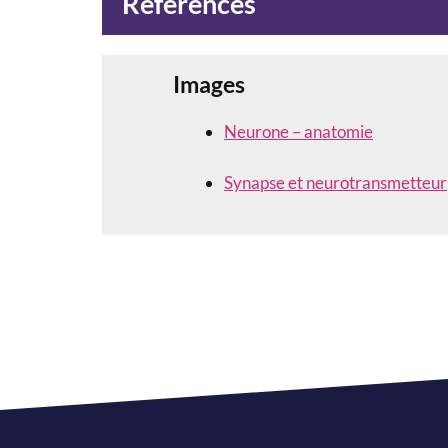
Références
Images
Neurone – anatomie
Synapse et neurotransmetteur